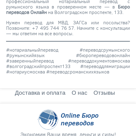
профессиональный нотариальный перевод с
румынского языка в проверенном месте — в
Бюро
переводов Онлайн
на Волгоградском проспекте, 133.
Нужен перевод для МВД, ЗАГСа или посольства?
Позвоните: +7 495 744 76 57. Начните с консультации
— мы ответим на все вопросы.
#нотариальныйперевод #переводсрумынского
#румынскийязык #бюропереводовонлайн
#заверенныйперевод #переводдокументовмосква
#волгоградскийпроспект133 #переводдлямиграции
#нотариусмосква #переводсроманскихязыков
Доставка и оплата
О нас
Отзывы
Экономим Ваши время, деньги и силы!