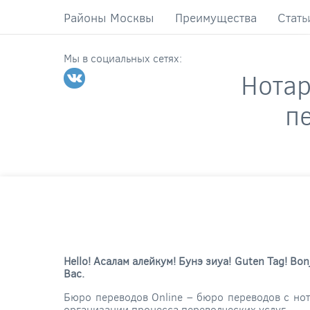
Районы Москвы
Преимущества
Стать
Мы в социальных сетях:
Нота
п
Нello! Асалам алейкум! Бунэ зиуа! Guten Tag! B
Вас.
Бюро переводов Online – бюро переводов с нот
организации процесса переводческих услуг.