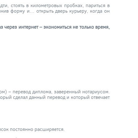
дти, стоять в километровых пробках, париться в
лнив форму и… открыть дверь курьеру, когда он
аз через интернет – экономиться не только время,
лом) – перевод диплома, заверенный нотариусом.
оторый сделал данный перевод и который отвечает
писок постоянно расширяется.