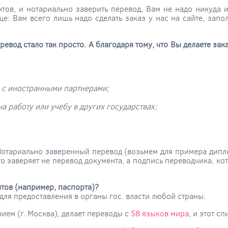
нтов, и нотариально заверить перевод, Вам не надо никуда и
: Вам всего лишь надо сделать заказ у нас на сайте, запо
ревод стало так просто. А благодаря тому, что Вы делаете зак
 с иностранными партнерами;
а работу или учебу в других государствах;
 Нотариально заверенный перевод (возьмем для примера дип
 то заверяет не перевод документа, а подпись переводчика, к
тов (например, паспорта)?
ля предоставления в органы гос. власти любой страны.
ем (г. Москва), делает переводы с
58 языков мира
, и этот с