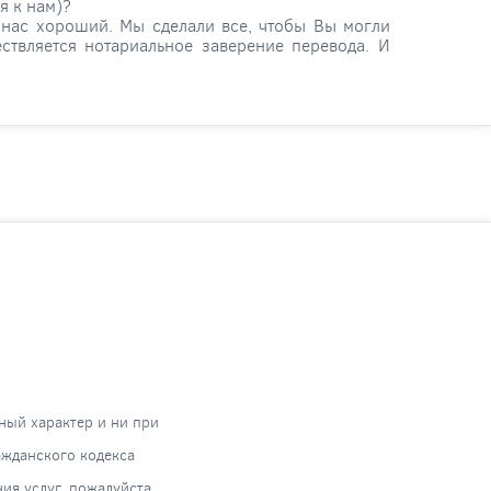
я к нам)?
у нас хороший. Мы сделали все, чтобы Вы могли
твляется нотариальное заверение перевода. И
ный характер и ни при
ажданского кодекса
я услуг, пожалуйста,