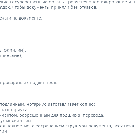
кие государственные органы требуется апостилирование и 
ядок, чтобы документы приняли без отказов.
.
ечати на документе.
ны фамилии);
ицинские);
 проверить их подлинность.
 подлинным, нотариус изготавливает копию;
сь нотариуса.
ументом, разрешенным для подшивки перевода.
румынский язык
 полностью, с сохранением структуры документа, всех печат
пии.