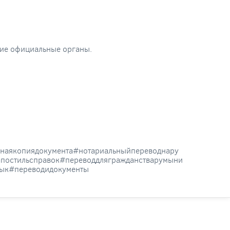
гие официальные органы.
наякопиядокумента#нотариальныйпереводнару
апостильсправок#переводдлягражданстварумыни
ык#переводидокументы