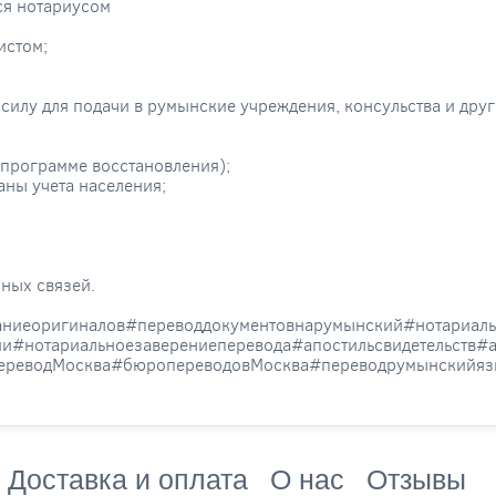
ся нотариусом
истом;
силу для подачи в румынские учреждения, консульства и дру
программе восстановления);
ны учета населения;
ных связей.
аниеоригиналов#переводдокументовнарумынский#нотариаль
#нотариальноезаверениеперевода#апостильсвидетельств#
переводМосква#бюропереводовМосква#переводрумынскийяз
Доставка и оплата
О нас
Отзывы