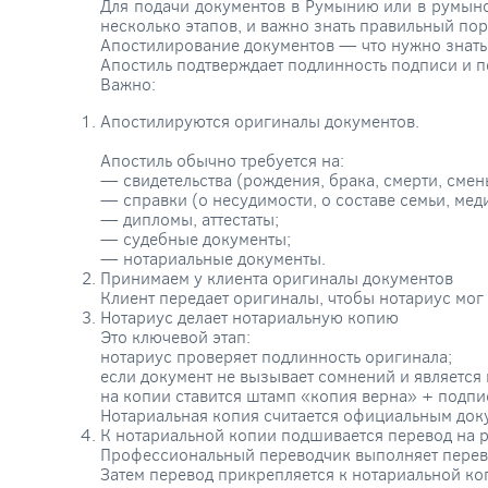
Для подачи документов в Румынию или в румынс
несколько этапов, и важно знать правильный пор
Апостилирование документов — что нужно знать
Апостиль подтверждает подлинность подписи и п
Важно:
Апостилируются оригиналы документов.
Апостиль обычно требуется на:
— свидетельства (рождения, брака, смерти, сме
— справки (о несудимости, о составе семьи, мед
— дипломы, аттестаты;
— судебные документы;
— нотариальные документы.
Принимаем у клиента оригиналы документов
Клиент передает оригиналы, чтобы нотариус мог
Нотариус делает нотариальную копию
Это ключевой этап:
нотариус проверяет подлинность оригинала;
если документ не вызывает сомнений и является
на копии ставится штамп «копия верна» + подпи
Нотариальная копия считается официальным док
К нотариальной копии подшивается перевод на 
Профессиональный переводчик выполняет перевод
Затем перевод прикрепляется к нотариальной ко