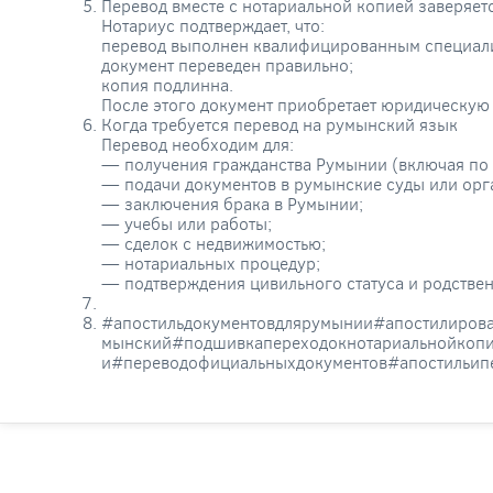
Перевод вместе с нотариальной копией заверяет
Нотариус подтверждает, что:
перевод выполнен квалифицированным специал
документ переведен правильно;
копия подлинна.
После этого документ приобретает юридическую 
Когда требуется перевод на румынский язык
Перевод необходим для:
— получения гражданства Румынии (включая по 
— подачи документов в румынские суды или орга
— заключения брака в Румынии;
— учебы или работы;
— сделок с недвижимостью;
— нотариальных процедур;
— подтверждения цивильного статуса и родствен
#апостильдокументовдлярумынии#апостилиров
мынский#подшивкапереходокнотариальнойкопии
и#переводофициальныхдокументов#апостильи