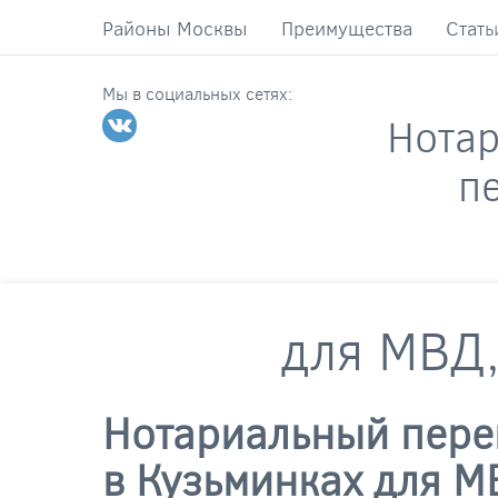
Районы Москвы
Преимущества
Стать
Мы в социальных сетях:
Нота
п
для МВД,
Нотариальный перев
в Кузьминках для М