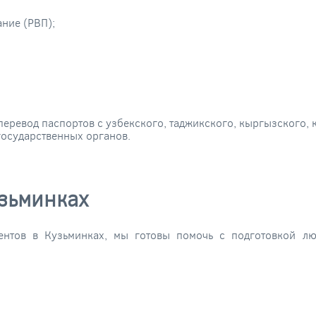
ние (РВП);
ревод паспортов с узбекского, таджикского, кыргызского, к
государственных органов.
узьминках
ентов в Кузьминках, мы готовы помочь с подготовкой лю