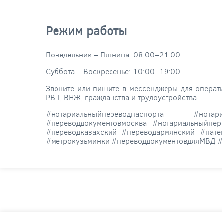
Режим работы
Понедельник – Пятница: 08:00–21:00
Суббота – Воскресенье: 10:00–19:00
Звоните или пишите в мессенджеры для операти
РВП, ВНЖ, гражданства и трудоустройства.
#нотариальныйпереводпаспорта #нотари
#переводдокументовмосква #нотариальныйпе
#переводказахский #переводармянский #пат
#метрокузьминки #переводдокументовдляМВД #