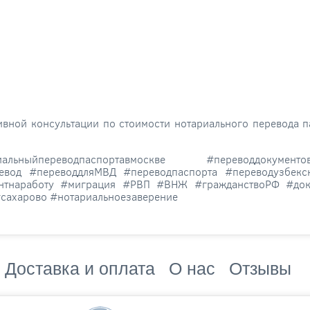
вной консультации по стоимости нотариального перевода па
альныйпереводпаспортавмоскве #переводдокумент
ревод #переводдляМВД #переводпаспорта #переводузбекс
ентнаработу #миграция #РВП #ВНЖ #гражданствоРФ #док
сахарово #нотариальноезаверение
Доставка и оплата
О нас
Отзывы