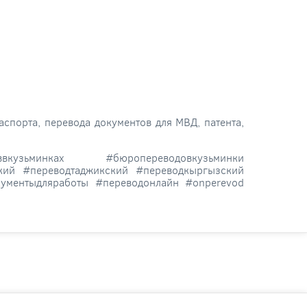
спорта, перевода документов для МВД, патента,
оввкузьминках #бюропереводовкузьминки
кий #переводтаджикский #переводкыргызский
ументыдляработы #переводонлайн #onperevod