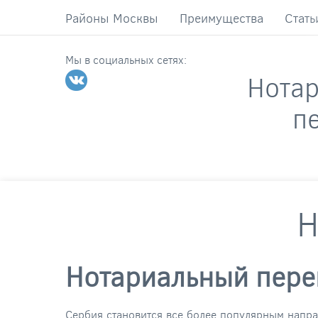
Районы Москвы
Преимущества
Стать
Мы в социальных сетях:
Нота
п
Н
Нотариальный перев
Сербия становится все более популярным напра