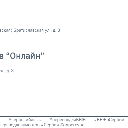
ская) Братиславская ул., д. 8
в “Онлайн”
., д. 8
ский #сербскийязык #переводдляВНЖ #ВНЖвСербии 
переводдокументов #Сербия #onperevod