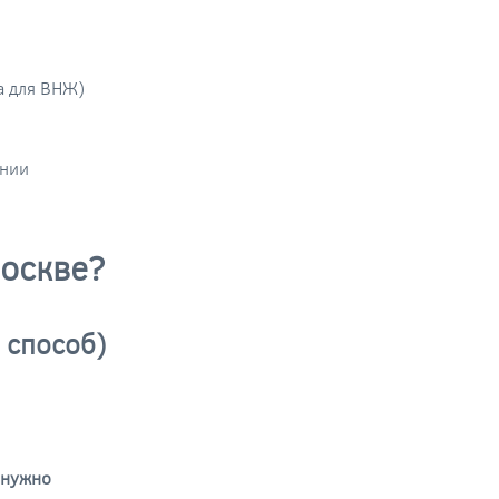
а для ВНЖ)
ании
Москве?
 способ)
 нужно