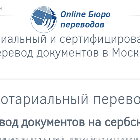
и
риальный и сертифициров
еревод документов в Моск
отариальный перев
од документов на сербс
влением для переезда, учебы, ведения бизнеса и покупки не