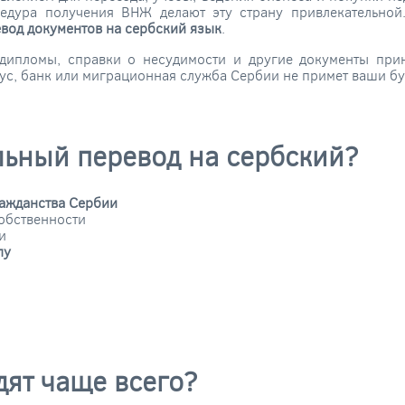
цедура получения ВНЖ делают эту страну привлекательно
вод документов на сербский язык
.
, дипломы, справки о несудимости и другие документы при
иус, банк или миграционная служба Сербии не примет ваши бу
льный перевод на сербский?
ражданства Сербии
обственности
и
лу
дят чаще всего?