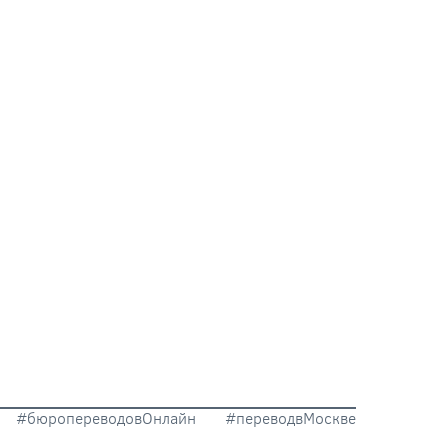
#бюропереводовОнлайн #переводвМоскве