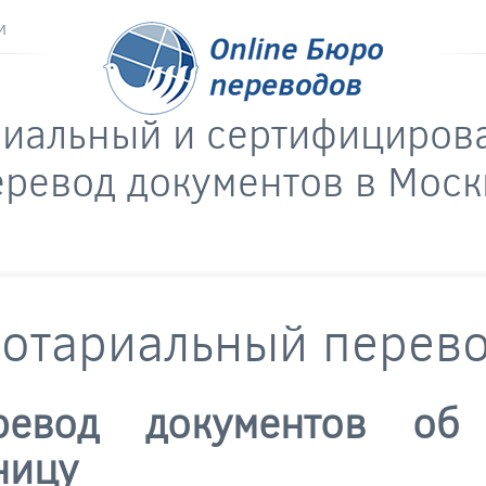
и
риальный и сертифициров
еревод документов в Моск
отариальный перев
ревод документов об
ницу