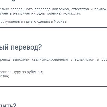
ально заверенного перевода дипломов, аттестатов и прил
ументы не примет ни одна приёмная комиссия.
поступления и где его сделать в Москве.
ый перевод?
еревод выполнен квалифицированным специалистом и соо
 аспирантуру за рубежом;
ства;
дить?