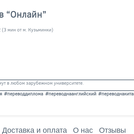
в “Онлайн”
2 (3 мин от м. Кузьминки)
мут в любом зарубежном университете.
я #переводдиплома #переводнаанглийский #переводнакит
Доставка и оплата
О нас
Отзывы