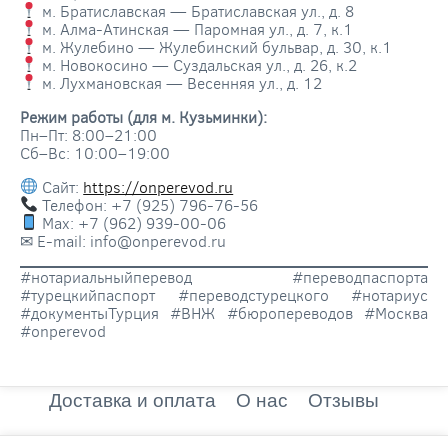
м. Братиславская — Братиславская ул., д. 8
м. Алма-Атинская — Паромная ул., д. 7, к.1
м. Жулебино — Жулебинский бульвар, д. 30, к.1
м. Новокосино — Суздальская ул., д. 26, к.2
м. Лухмановская — Весенняя ул., д. 12
Режим работы (для м. Кузьминки):
Пн–Пт: 8:00–21:00
Сб–Вс: 10:00–19:00
Сайт:
https://onperevod.ru
Телефон: +7 (925) 796-76-56
Max: +7 (962) 939-00-06
✉ E-mail: info@onperevod.ru
#нотариальныйперевод #переводпаспорта
#турецкийпаспорт #переводстурецкого #нотариус
#документыТурция #ВНЖ #бюропереводов #Москва
#onperevod
Доставка и оплата
О нас
Отзывы