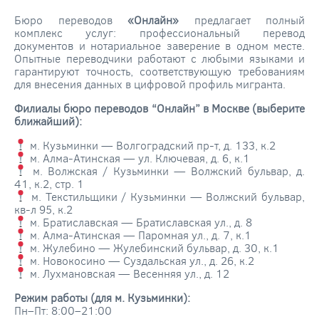
Бюро переводов
«Онлайн»
предлагает полный
комплекс услуг: профессиональный перевод
документов и нотариальное заверение в одном месте.
Опытные переводчики работают с любыми языками и
гарантируют точность, соответствующую требованиям
для внесения данных в цифровой профиль мигранта.
Филиалы бюро переводов “Онлайн” в Москве (выберите
ближайший):
м. Кузьминки — Волгоградский пр-т, д. 133, к.2
м. Алма-Атинская — ул. Ключевая, д. 6, к.1
м. Волжская / Кузьминки — Волжский бульвар, д.
41, к.2, стр. 1
м. Текстильщики / Кузьминки — Волжский бульвар,
кв-л 95, к.2
м. Братиславская — Братиславская ул., д. 8
м. Алма-Атинская — Паромная ул., д. 7, к.1
м. Жулебино — Жулебинский бульвар, д. 30, к.1
м. Новокосино — Суздальская ул., д. 26, к.2
м. Лухмановская — Весенняя ул., д. 12
Режим работы (для м. Кузьминки):
Пн–Пт: 8:00–21:00