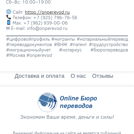
Сб–Вс: 10:00–19:00
Сайт:
https://onperevod.ru
Телефон: +7 (925) 796-76-56
Max: +7 (962) 939-00-06
✉ E-mail: info@onperevod.ru
#цифровойпрофиль #мигранты #нотариальныйперевод
#переводдокументов #ВНЖ #патент #трудоустройство
#миграционныйучет #нотариус #бюропереводов
#Москва #onperevod
Доставка и оплата
О нас
Отзывы
Экономим Ваши время, деньги и силы!
Внимание! Информация на сайте не является публичной