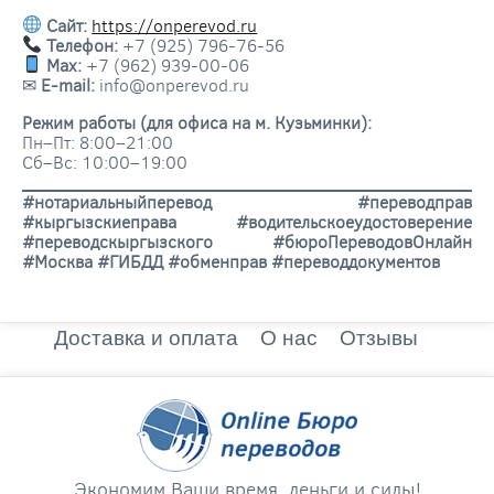
Сайт:
https://onperevod.ru
Телефон:
+7 (925) 796-76-56
Max:
+7 (962) 939-00-06
✉
E-mail:
info@onperevod.ru
Режим работы (для офиса на м. Кузьминки):
Пн–Пт: 8:00–21:00
Сб–Вс: 10:00–19:00
#нотариальныйперевод #переводправ
#кыргызскиеправа #водительскоеудостоверение
#переводскыргызского #бюроПереводовОнлайн
#Москва #ГИБДД #обменправ #переводдокументов
Доставка и оплата
О нас
Отзывы
Экономим Ваши время, деньги и силы!