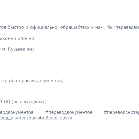
тов быстро и официально, обращайтесь к нам. Мы переведем
.
аконно и точно.
от м. Кузьминки)
строй отправки документов)
1:00 (без выходных)
еводдокументов #переводдокументов #переводснота
еводдокументовлюбойсложности