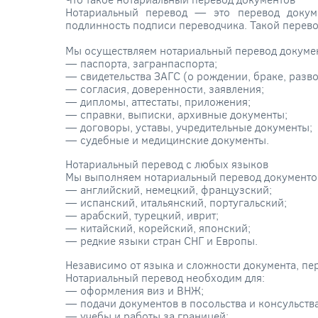
Нотариальный перевод — это перевод докум
подлинность подписи переводчика. Такой перев
Мы осуществляем нотариальный перевод докумен
— паспорта, загранпаспорта;
— свидетельства ЗАГС (о рождении, браке, разво
— согласия, доверенности, заявления;
— дипломы, аттестаты, приложения;
— справки, выписки, архивные документы;
— договоры, уставы, учредительные документы;
— судебные и медицинские документы.
Нотариальный перевод с любых языков
Мы выполняем нотариальный перевод документов 
— английский, немецкий, французский;
— испанский, итальянский, португальский;
— арабский, турецкий, иврит;
— китайский, корейский, японский;
— редкие языки стран СНГ и Европы.
Независимо от языка и сложности документа, пе
Нотариальный перевод необходим для:
— оформления виз и ВНЖ;
— подачи документов в посольства и консульства
— учебы и работы за границей;