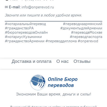
✉
E-mail:
info@onperevod.ru
Звоните или пишите в любое удобное время.
#нотариальныйперевод #переводнаармянский
#гражданствоРА #документыдляАрмении
#бюропереводовОнлайн #переводвМоскве
#нотариусКузьминки #переводпаспорта
#гражданствоАрмении #переводдиплома #onperevod
Доставка и оплата
О нас
Отзывы
Экономим Ваши время, деньги и силы!
Внимание! Информация на сайте не является публичной