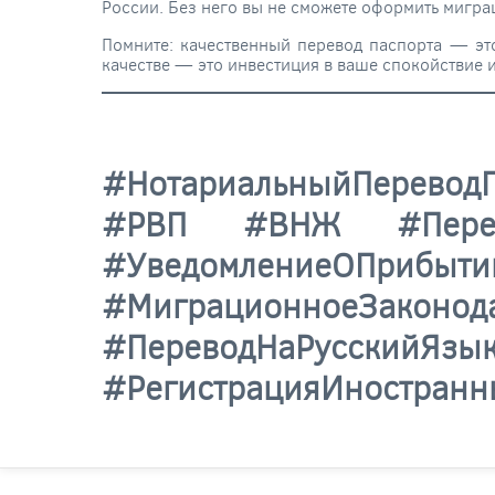
России. Без него вы не сможете оформить мигра
Помните: качественный перевод паспорта — это
качестве — это инвестиция в ваше спокойствие 
#НотариальныйПеревод
#РВП #ВНЖ #Перевод
#Уведомление
#МиграционноеЗа
#ПереводНаРу
#РегистрацияИностран