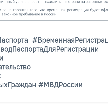
ционный учет, а значит — находиться в стране на законных о
 ваша гарантия того, что временная регистрация будет оф
и законное пребывание в России.
Паспорта #ВременнаяРегистра
ПаспортаДляРегистрации #
ОПрибытии #Пере
конодательство #Пате
сскийЯзык #Инос
ныхГраждан #МВДРоссии