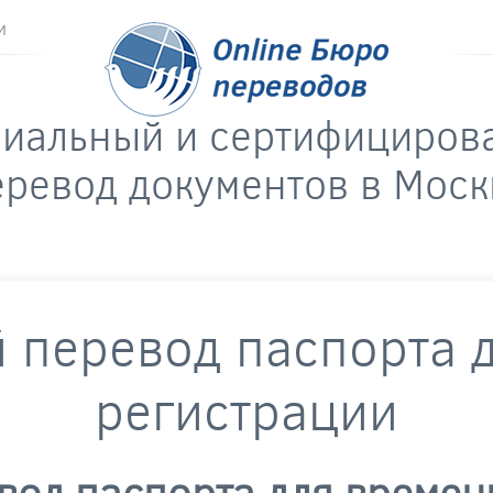
и
риальный и сертифициров
еревод документов в Моск
 перевод паспорта 
регистрации
вод паспорта для време