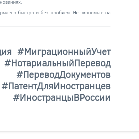
снованиях.
ормлена быстро и без проблем. Не экономьте на
ция #МиграционныйУчет
НотариальныйПеревод
водДокументов
нтДляИностранцев
транцыВРоссии