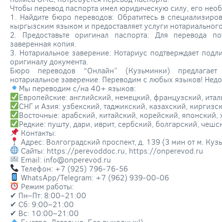
Чтобы перевод паспорта имел юридическую силу, его необ
1. Найдите бюро переводов: Обратитесь в специализиро
кыргызским языком и предоставляет услуги нотариального
2. Предоставьте оригинал паспорта: Для перевода по
заверенная копия.
3. Нотариальное заверение: Нотариус подтверждает подл
оригиналу документа.
Бюро переводов “Онлайн” (Кузьминки) предлагает
нотариальное заверение. Переводим с любых языков! Недо
Мы переводим с/на 40+ языков:
Европейские: английский, немецкий, французский, итал
СНГ и Азия: узбекский, таджикский, казахский, киргиз
Восточные: арабский, китайский, корейский, японский,
Редкие: пушту, дари, иврит, сербский, болгарский, чешс
Контакты:
Адрес: Волгоградский проспект, д. 139 (3 мин от м. Куз
Сайты: https://perevoddoc.ru, https://onperevod.ru
Email: info@onperevod.ru
Телефон: +7 (925) 796-76-56
WhatsApp/Telegram: +7 (962) 939-00-06
Режим работы:
✔ Пн–Пт: 8:00–21:00
✔ Сб: 9:00–21:00
✔ Вс: 10:00–21:00
Быстро. Легально. Без выходных!)