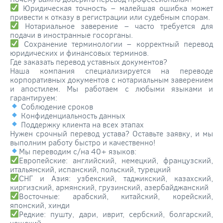
Юридическая точность – малейшая ошибка может
привести к отказу в регистрации или судебным спорам.
Нотариальное заверение – часто требуется для
подачи в иностранные госорганы.
Сохранение терминологии – корректный перевод
юридических и финансовых терминов.
Где заказать перевод уставных документов?
Наша компания специализируется на переводе
корпоративных документов с нотариальным заверением
и апостилем. Мы работаем с любыми языками и
гарантируем:
Соблюдение сроков
Конфиденциальность данных
Поддержку клиента на всех этапах
Нужен срочный перевод устава? Оставьте заявку, и мы
выполним работу быстро и качественно!
Мы переводим с/на 40+ языков:
Европейские: английский, немецкий, французский,
итальянский, испанский, польский, турецкий
СНГ и Азия: узбекский, таджикский, казахский,
киргизский, армянский, грузинский, азербайджанский
Восточные: арабский, китайский, корейский,
японский, хинди
Редкие: пушту, дари, иврит, сербский, болгарский,
чешский