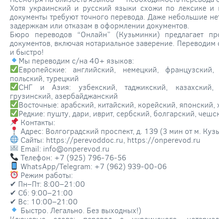
Хотя украинский и русский языки схожи по лексике и 
документы требуют точного перевода. Даже небольшие нет
задержкам или отказам в оформлении документов.
Бюро переводов “Онлайн” (Кузьминки) предлагает пр
документов, включая нотариальное заверение. Переводим 
и быстро!
Мы переводим с/на 40+ языков:
Европейские: английский, немецкий, французский, 
польский, турецкий
СНГ и Азия: узбекский, таджикский, казахский, 
грузинский, азербайджанский
Восточные: арабский, китайский, корейский, японский,
Редкие: пушту, дари, иврит, сербский, болгарский, чешс
Контакты:
Адрес: Волгоградский проспект, д. 139 (3 мин от м. Куз
Сайты: https://perevoddoc.ru, https://onperevod.ru
Email: info@onperevod.ru
Телефон: +7 (925) 796-76-56
WhatsApp/Telegram: +7 (962) 939-00-06
Режим работы:
✔ Пн–Пт: 8:00–21:00
✔ Сб: 9:00–21:00
✔ Вс: 10:00–21:00
Быстро. Легально. Без выходных!)
Ключевые слова: перевод с украинского, нотариал