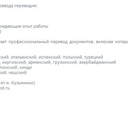
ревода переводим:
ерждающие опыт работы
)
ает профессиональный перевод документов, включая нотар
кий, итальянский, испанский, польский, турецкий
й, киргизский, армянский, грузинский, азербайджанский
японский, хинди
ский, чешский
 от м. Кузьминки)
od.ru