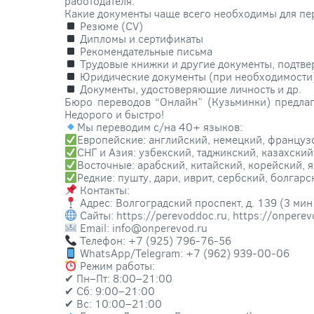
работодателя.
Какие документы чаще всего необходимы для пе
Резюме (CV)
Дипломы и сертификаты
Рекомендательные письма
Трудовые книжки и другие документы, подтв
Юридические документы (при необходимости
Документы, удостоверяющие личность и др.
Бюро переводов “Онлайн” (Кузьминки) предлаг
Недорого и быстро!
Мы переводим с/на 40+ языков:
Европейские: английский, немецкий, французс
СНГ и Азия: узбекский, таджикский, казахски
Восточные: арабский, китайский, корейский, 
Редкие: пушту, дари, иврит, сербский, болгар
Контакты:
Адрес: Волгоградский проспект, д. 139 (3 мин
Сайты: https://perevoddoc.ru, https://onperev
Email: info@onperevod.ru
Телефон: +7 (925) 796-76-56
WhatsApp/Telegram: +7 (962) 939-00-06
Режим работы:
✔ Пн–Пт: 8:00–21:00
✔ Сб: 9:00–21:00
✔ Вс: 10:00–21:00