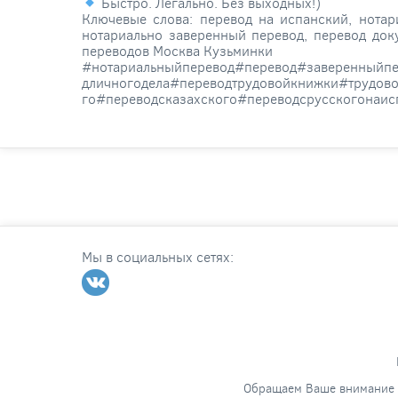
Быстро. Легально. Без выходных!)
Ключевые слова: перевод на испанский, нотар
нотариально заверенный перевод, перевод док
переводов Москва Кузьминки
#нотариальныйперевод#перевод#заверенныйпе
дличногодела#переводтрудовойкнижки#трудов
го#переводсказахского#переводсрусскогонаи
Мы в социальных сетях:
Обращаем Ваше внимание н