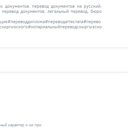
х документов, перевод документов на русский,
 перевод документов, легальный перевод, бюро
ия#переводдиплома#переводаттестата#перево
скиргизского#нотариальныйпереводскыргызско
ный характер и ни при