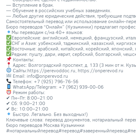
— Вступление в брак.
— Обучение в российских учебных заведениях.
— Любые другие юридические действия, требующие подтв
Самостоятельный перевод или использование онлайн-перев
Бюро переводов “Онлайн” (Кузьминки) предлагает профес
Мы переводим с/на 40+ языков:
Европейские: английский, немецкий, французский, итал
СНГ и Азия: узбекский, таджикский, казахский, киргиз
Восточные: арабский, китайский, корейский, японский,
Редкие: пушту, дари, иврит, сербский, болгарский, чешс
Контакты:
Адрес: Волгоградский проспект, д. 133 (3 мин от м. Куз
Сайты:https://perevoddoc.ru, https://onperevod.ru
Email: info@onperevod.ru
Телефон: +7 (925) 796-76-56
WhatsApp/Telegram: +7 (962) 939-00-06
Режим работы:
✔ Пн–Пт: 8:00–21:00
✔ Сб: 9:00–21:00
✔ Вс: 10:00–21:00
Быстро. Легально. Без выходных!)
Ключевые слова: перевод документов, нотариальный перев
бюро переводов Москва Кузьминки
#нотариальныйперевод#перевод#заверенныйперевод#пе