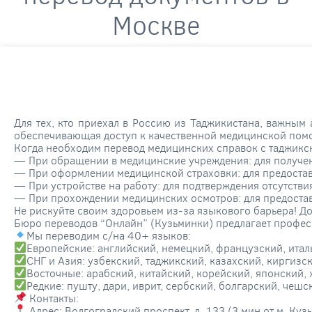
Москве
Для тех, кто приехал в Россию из Таджикистана, важным
обеспечивающая доступ к качественной медицинской пом
Когда необходим перевод медицинских справок с таджикс
— При обращении в медицинские учреждения: для получени
— При оформлении медицинской страховки: для предостав
— При устройстве на работу: для подтверждения отсутств
— При прохождении медицинских осмотров: для предоста
Не рискуйте своим здоровьем из-за языкового барьера! Д
Бюро переводов “Онлайн” (Кузьминки) предлагает профес
Мы переводим с/на 40+ языков:
Европейские: английский, немецкий, французский, итал
СНГ и Азия: узбекский, таджикский, казахский, киргиз
Восточные: арабский, китайский, корейский, японский,
Редкие: пушту, дари, иврит, сербский, болгарский, чешс
Контакты:
Адрес: Волгоградский проспект, д. 133 (3 мин от м. Куз