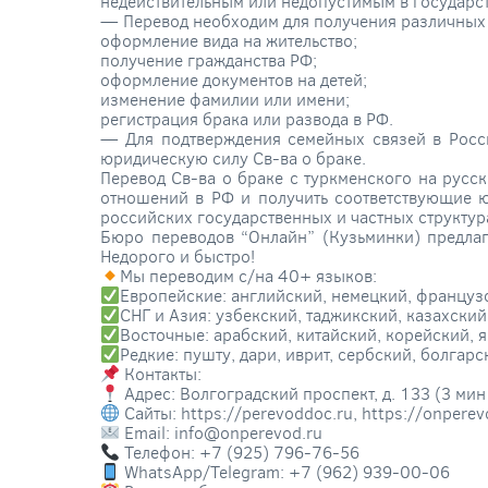
недействительным или недопустимым в государс
— Перевод необходим для получения различных г
оформление вида на жительство;
получение гражданства РФ;
оформление документов на детей;
изменение фамилии или имени;
регистрация брака или развода в РФ.
— Для подтверждения семейных связей в Росси
юридическую силу Св-ва о браке.
Перевод Св-ва о браке с туркменского на русс
отношений в РФ и получить соответствующие ю
российских государственных и частных структур
Бюро переводов “Онлайн” (Кузьминки) предлаг
Недорого и быстро!
Мы переводим с/на 40+ языков:
Европейские: английский, немецкий, французс
СНГ и Азия: узбекский, таджикский, казахски
Восточные: арабский, китайский, корейский, 
Редкие: пушту, дари, иврит, сербский, болгар
Контакты:
Адрес: Волгоградский проспект, д. 133 (3 мин
Сайты: https://perevoddoc.ru, https://onperev
Email: info@onperevod.ru
Телефон: +7 (925) 796-76-56
WhatsApp/Telegram: +7 (962) 939-00-06