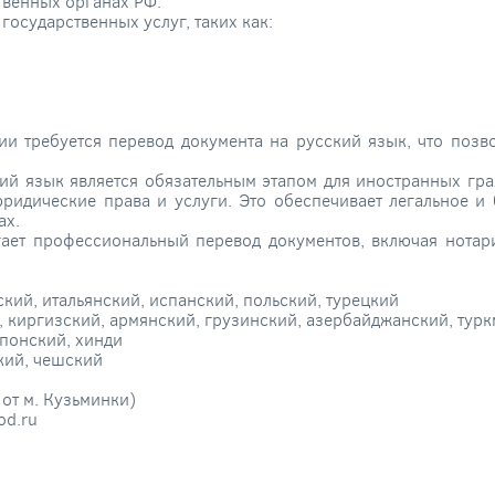
твенных органах РФ.
осударственных услуг, таких как:
и требуется перевод документа на русский язык, что позв
кий язык является обязательным этапом для иностранных гр
ридические права и услуги. Это обеспечивает легальное и 
ах.
ает профессиональный перевод документов, включая нотар
кий, итальянский, испанский, польский, турецкий
й, киргизский, армянский, грузинский, азербайджанский, тур
японский, хинди
ский, чешский
 от м. Кузьминки)
od.ru