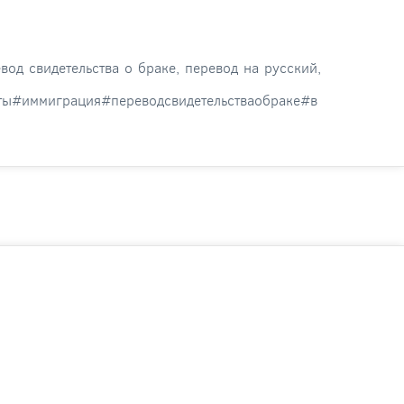
вод свидетельства о браке, перевод на русский,
ты#иммиграция#переводсвидетельстваобраке#в