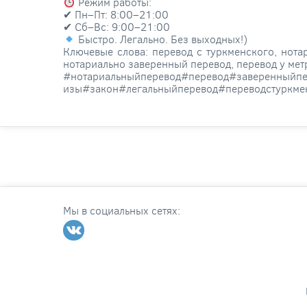
Режим работы:
✔ Пн–Пт: 8:00–21:00
✔ Сб–Вс: 9:00–21:00
Быстро. Легально. Без выходных!)
Ключевые слова: перевод с туркменского, нотар
нотариально заверенный перевод, перевод у мет
#нотариальныйперевод#перевод#заверенныйпе
изы#закон#легальныйперевод#переводстуркме
Мы в социальных сетях: