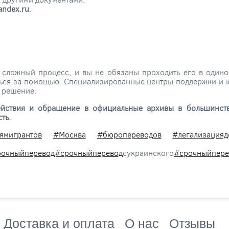
andex.ru
.
сложный процесс, и вы не обязаны проходить его в одиноч
ться за помощью. Специализированные центры поддержки и 
е решение.
ействия и обращение в официальные архивы в большинств
ть.
ямигрантов
#Москва
#бюропереводов
#легализацияд
рочныйперевод#срочныйперевод
сукраинского
#срочныйпере
Доставка и оплата
О нас
Отзывы