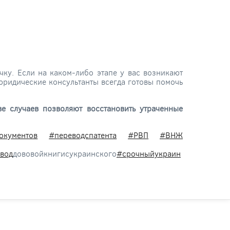
ку. Если на каком-либо этапе у вас возникают
юридические консультанты всегда готовы помочь
е случаев позволяют восстановить утраченные
окументов
#переводспатента
#РВП
#ВНЖ
вод
дововойкнигисукраинского
#срочныйукраин