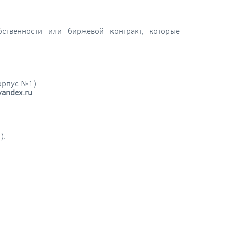
ственности или биржевой контракт, которые
орпус №1).
andex.ru
.
).