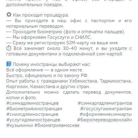
дополнительных поездок.
Как проходит процедура:
— Вы приходите в наш офис с паспортом и его
нотариальным переводом.
— Проходите биометрию (фото и отпечатки пальцев).
— Мы оформляем Госуслуги и СНИЛС.
— Сразу же регистрируем SIM-карту на ваше имя.
⏱ Всё занимает около 30-40 минут, и вы уходите с
готовыми документами и подключённой сим-картой.
Почему иностранцы выбирают нас:
Всё оформление — в одном месте.
Быстро, официально и по закону РФ.
Опыт работы с гражданами Узбекистана, Таджикистана,
Киргизии, Казахстана и других стран.
Дополнительно можно сделать перевод документов,
копии и фото.
#симкадляиностранцев #симкартадлямигрантов
#биометрияиностранцам #госуслугиимигрантам
#снилсдляиностранцев #оформлениесимкарты
#услугидляиностранцев #бюропереводовонлайн
#кузьминки #биометриявмоскве