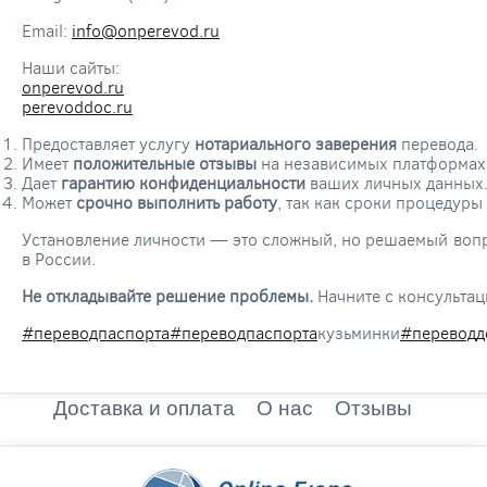
Email:
info@onperevod.ru
Наши сайты:
onperevod.ru
perevoddoc.ru
Предоставляет услугу
нотариального заверения
перевода.
Имеет
положительные отзывы
на независимых платформах
Дает
гарантию конфиденциальности
ваших личных данных
Может
срочно выполнить работу
, так как сроки процедур
Установление личности — это сложный, но решаемый вопр
в России.
Не откладывайте решение проблемы.
Начните с консультац
#переводпаспорта#переводпаспорта
кузьминки
#переводд
Доставка и оплата
О нас
Отзывы