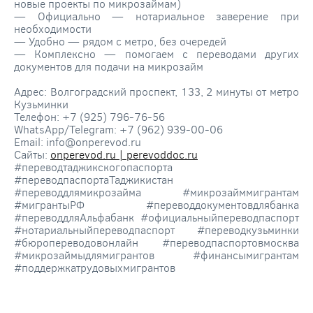
новые проекты по микрозаймам)
— Официально — нотариальное заверение при
необходимости
— Удобно — рядом с метро, без очередей
— Комплексно — помогаем с переводами других
документов для подачи на микрозайм
Адрес: Волгоградский проспект, 133, 2 минуты от метро
Кузьминки
Телефон: +7 (925) 796-76-56
WhatsApp/Telegram: +7 (962) 939-00-06
Email: info@onperevod.ru
Сайты:
onperevod.ru | perevoddoc.ru
#переводтаджикскогопаспорта
#переводпаспортаТаджикистан
#переводдлямикрозайма #микрозайммигрантам
#мигрантыРФ #переводдокументовдлябанка
#переводдляАльфабанк #официальныйпереводпаспорт
#нотариальныйпереводпаспорт #переводкузьминки
#бюропереводовонлайн #переводпаспортовмосква
#микрозаймыдлямигрантов #финансымигрантам
#поддержкатрудовыхмигрантов