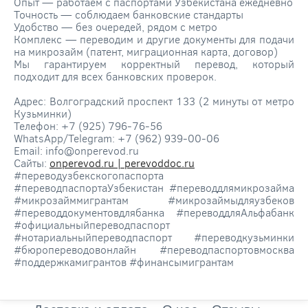
Опыт — работаем с паспортами Узбекистана ежедневно
Точность — соблюдаем банковские стандарты
Удобство — без очередей, рядом с метро
Комплекс — переводим и другие документы для подачи
на микрозайм (патент, миграционная карта, договор)
Мы гарантируем корректный перевод, который
подходит для всех банковских проверок.
Адрес: Волгоградский проспект 133 (2 минуты от метро
Кузьминки)
Телефон: +7 (925) 796-76-56
WhatsApp/Telegram: +7 (962) 939-00-06
Email: info@onperevod.ru
Сайты:
onperevod.ru | perevoddoc.ru
#переводузбекскогопаспорта
#переводпаспортаУзбекистан #переводдлямикрозайма
#микрозайммигрантам #микрозаймыдляузбеков
#переводдокументовдлябанка #переводдляАльфабанк
#официальныйпереводпаспорт
#нотариальныйпереводпаспорт #переводкузьминки
#бюропереводовонлайн #переводпаспортовмосква
#поддержкамигрантов #финансымигрантам