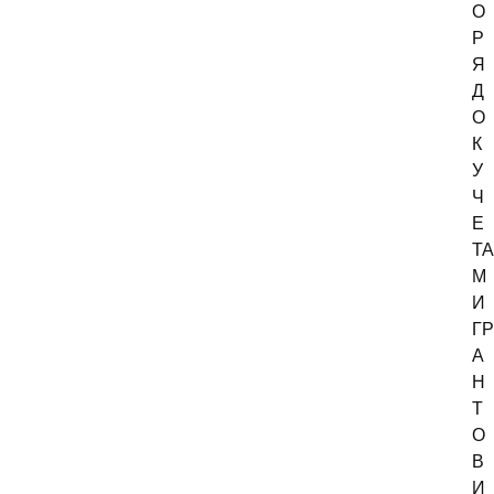
О
Р
Я
Д
О
К
У
Ч
Е
ТА
М
И
ГР
А
Н
Т
О
В
И