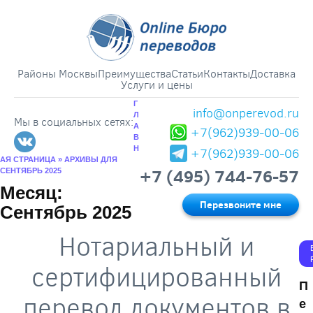
Районы Москвы
Преимущества
Статьи
Контакты
Доставка
Услуги и цены
Г
info@onperevod.ru
Л
Мы в социальных сетях:
А
+7(962)939-00-06
В
Н
+7(962)939-00-06
АЯ СТРАНИЦА
»
АРХИВЫ ДЛЯ
+7 (495) 744-76-57
СЕНТЯБРЬ 2025
Месяц:
Перезвоните мне
Сентябрь 2025
Нотариальный и
сертифицированный
П
перевод документов в
е