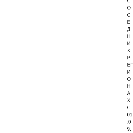
С
О
С
Е
Д
Н
И
Х
Р
ЕГ
И
О
Н
А
Х
С
01
.0
9.