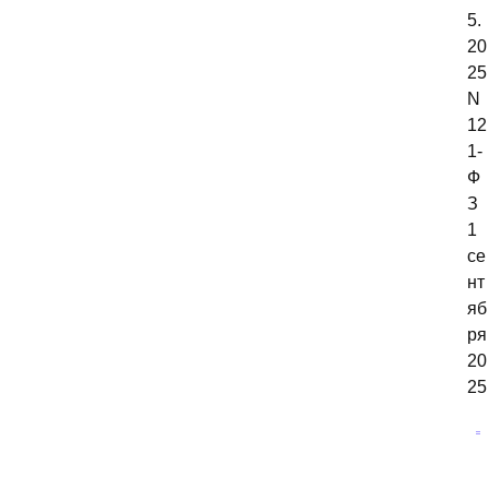
5.
20
25
N
12
1-
Ф
З
1
се
нт
яб
ря
20
25