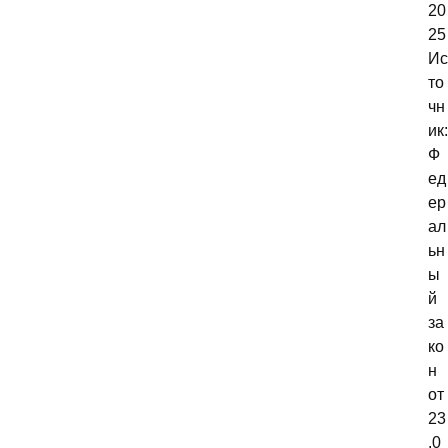
20
25
Ис
то
чн
ик:
Ф
ед
ер
ал
ьн
ы
й
за
ко
н
от
23
.0