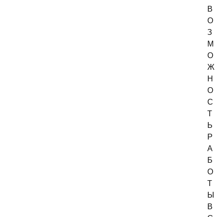
В
О
З
М
О
Ж
Н
О
С
Т
Ь
Р
А
Б
О
Т
Ы
В