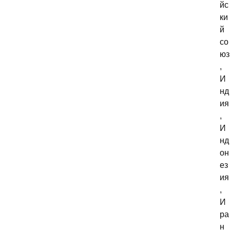
йс
ки
й
со
юз
,
И
нд
ия
,
И
нд
он
ез
ия
,
И
ра
н