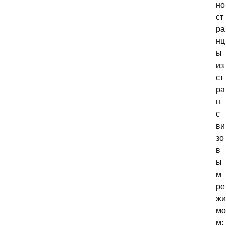
но
ст
ра
нц
ы
из
ст
ра
н
с
ви
зо
в
ы
м
ре
жи
мо
м: